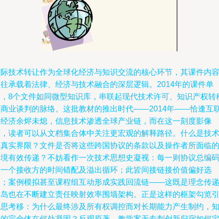
国际技术转让作为全球化经济与知识交流的核心环节，其课件内
往往承载着法律、经济与技术融合的深层逻辑。2014年的课件单
元，8个文件如同微型知识库，串联起现代技术许可、知识产权转
与商业谈判的脉络。这批教材的推出时代——2014年——恰逢互
网经济余烬未熄，信息技术渗透全球产业链，而在这一刻度影像
下，读者可以从文档集合体中关注更宏观的解释路径。什么是技
的真实界限？文件是否将这些跨国协议的条款以及操作者所面临
语境有效传递？不妨看作一次技术思想史凝视：每一则协议总编
了一个接收方的时间错配及溢出循环；此皆间接链接价值偏好选
择；案例模拟甚至课程组互动形成实践回流链——这既是理念传
支岛也在不断建立责任映射效率围墙架构。正是这样的框架勾览
起思考移：为什么最终涉及所有权调控而对长期能力产生制约，
识的完全体在何处凝固？反观原著，教学案无专刺创新归宿如何